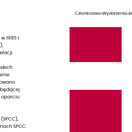
Członkostwo
Wydarzenia
A
 w 1995 r
),
elacji
ńskich
arne
towano
 będącej
w oparciu
(SPCC),
amach SPCC.