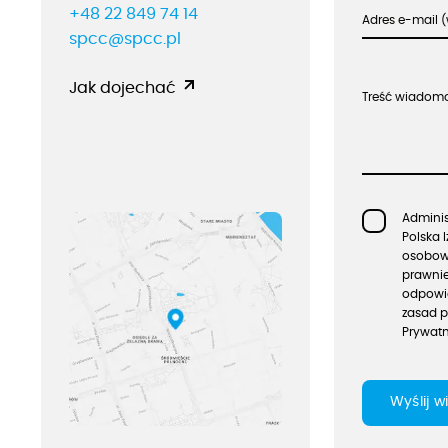
+48 22 849 74 14
Adres e-mail
spcc@spcc.pl
Jak dojechać
Treść wiadom
Admini
Polska 
osobowe
prawnie
odpowie
zasad p
Prywatn
Wyślij 