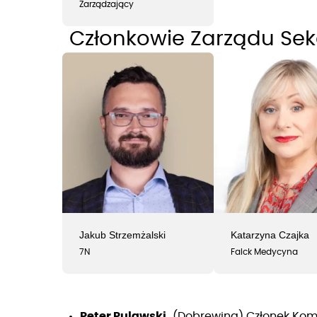
Zarządzający
Członkowie Zarządu Sekc
Jakub Strzemżalski
Katarzyna Czajka
7N
Falck Medycyna
Peter Pulawski,
(Dobrewina) Członek Kom