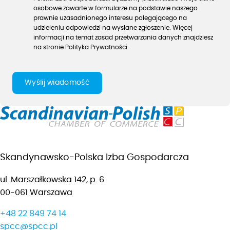
osobowe zawarte w formularze na podstawie naszego
prawnie uzasadnionego interesu polegającego na
udzieleniu odpowiedzi na wysłane zgłoszenie. Więcej
informacji na temat zasad przetwarzania danych znajdziesz
na stronie Polityka Prywatności.
Wyślij wiadomość
Przejdź
na
stronę
główną
Skandynawsko-Polska Izba Gospodarcza
spcc
ul. Marszałkowska 142, p. 6
00-061 Warszawa
+48 22 849 74 14
spcc@spcc.pl